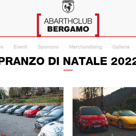
A
ws
Eventi
Sponsors
Merchandising
Gallerie
PRANZO DI NATALE 202